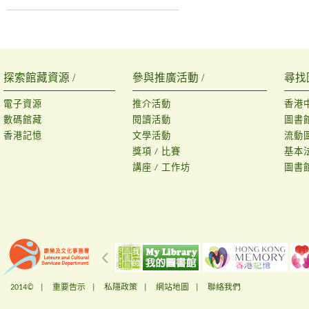
探索館藏資源 /
參與推廣活動 /
尋找
電子資源
推介活動
香港
數碼館藏
閱讀活動
圖書
香港記憶
文學活動
流動
獎項 / 比賽
基本
講座 / 工作坊
圖書
2014© |
重要告示
|
私隱政策
|
網站地圖
|
聯絡我們