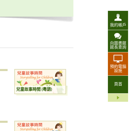
我的帳戶
向圖書館
館長查詢
預約電腦
設施
頁首
兒童故事時間 (粵語)