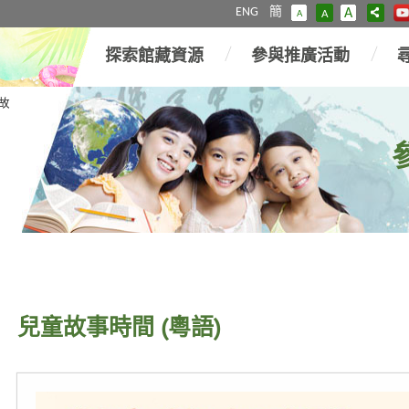
ENG
簡
A
A
A
探索館藏資源
參與推廣活動
故
兒童故事時間 (粵語)