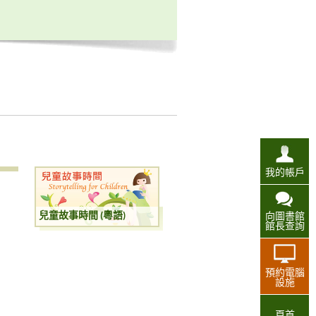
我的帳戶
兒童故事時間 (粵語)
向圖書館
館長查詢
預約電腦
設施
頁首