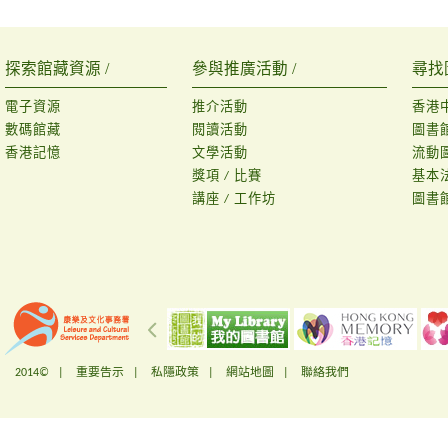
探索館藏資源 /
參與推廣活動 /
尋找
電子資源
推介活動
香港
數碼館藏
閱讀活動
圖書
香港記憶
文學活動
流動
獎項 / 比賽
基本
講座 / 工作坊
圖書
2014© |
重要告示
|
私隱政策
|
網站地圖
|
聯絡我們