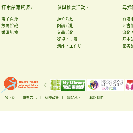
探索館藏資源 /
參與推廣活動 /
尋找
電子資源
推介活動
香港
數碼館藏
閱讀活動
圖書
香港記憶
文學活動
流動
獎項 / 比賽
基本
講座 / 工作坊
圖書
2014© |
重要告示
|
私隱政策
|
網站地圖
|
聯絡我們