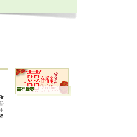
囍存檔案
活
俗
本
掘