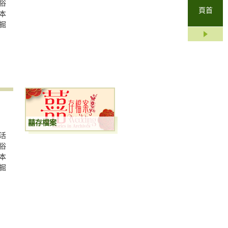
俗
頁首
本
掘
囍存檔案
活
俗
本
掘