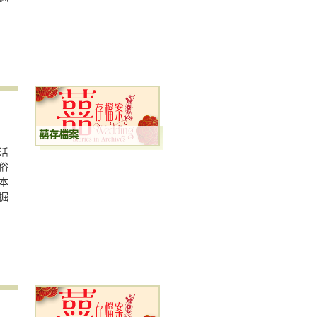
囍存檔案
活
俗
本
掘