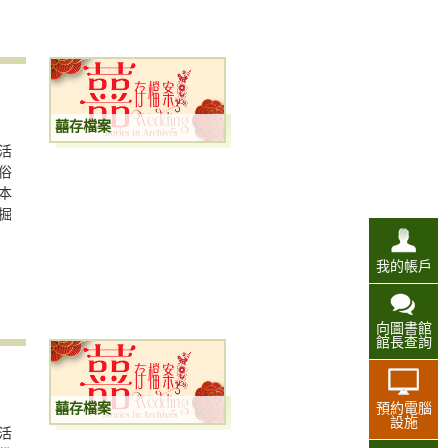
囍存檔案
活
俗
本
掘
我的帳戶
向圖書館
館長查詢
囍存檔案
預約電腦
設施
活