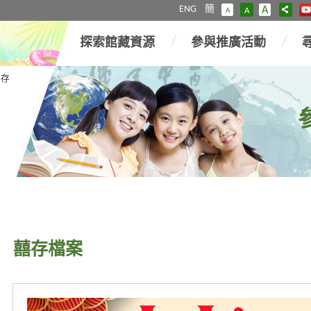
ENG
簡
A
A
A
探索館藏資源
參與推廣活動
囍存
囍存檔案