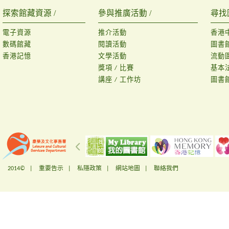
探索館藏資源 /
參與推廣活動 /
尋找
電子資源
推介活動
香港
數碼館藏
閱讀活動
圖書
香港記憶
文學活動
流動
獎項 / 比賽
基本
講座 / 工作坊
圖書
2014© |
重要告示
|
私隱政策
|
網站地圖
|
聯絡我們