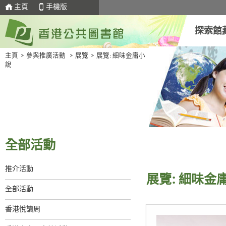
主頁
手機版
探索館
主頁
>
參與推廣活動
>
展覽
>
展覽: 細味金庸小
說
全部活動
推介活動
展覽: 細味金
全部活動
香港悅讀周