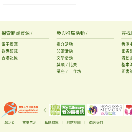
探索館藏資源 /
參與推廣活動 /
尋找
電子資源
推介活動
香港
數碼館藏
閱讀活動
圖書
香港記憶
文學活動
流動
獎項 / 比賽
基本
講座 / 工作坊
圖書
2014© |
重要告示
|
私隱政策
|
網站地圖
|
聯絡我們