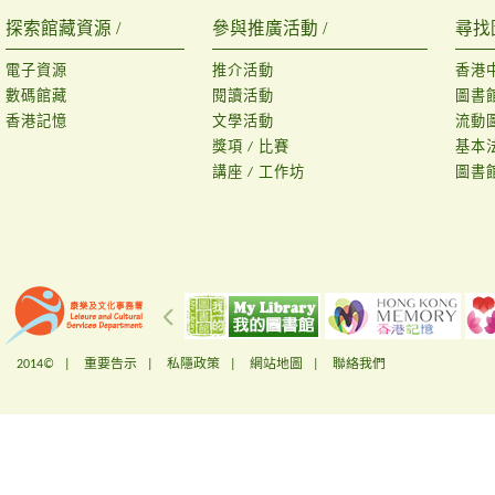
探索館藏資源 /
參與推廣活動 /
尋找
電子資源
推介活動
香港
數碼館藏
閱讀活動
圖書
香港記憶
文學活動
流動
獎項 / 比賽
基本
講座 / 工作坊
圖書
2014© |
重要告示
|
私隱政策
|
網站地圖
|
聯絡我們