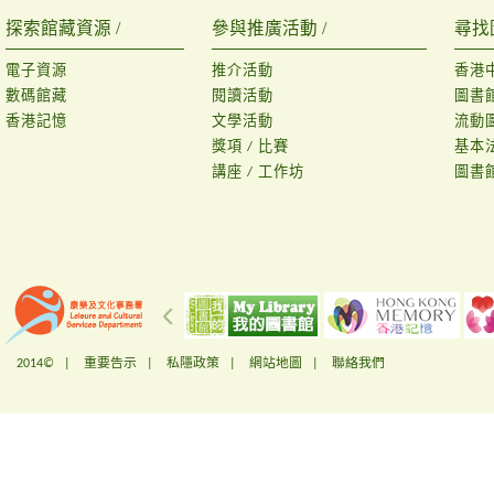
探索館藏資源 /
參與推廣活動 /
尋找
電子資源
推介活動
香港
數碼館藏
閱讀活動
圖書
香港記憶
文學活動
流動
獎項 / 比賽
基本
講座 / 工作坊
圖書
2014© |
重要告示
|
私隱政策
|
網站地圖
|
聯絡我們