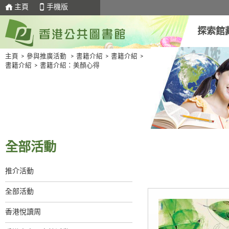
主頁
手機版
探索館
主頁
>
參與推廣活動
>
書籍介紹
>
書籍介紹
>
書籍介紹
>
書籍介紹：美顏心得
全部活動
推介活動
全部活動
香港悅讀周