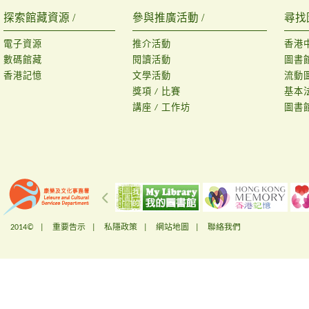
探索館藏資源 /
參與推廣活動 /
尋找
電子資源
推介活動
香港
數碼館藏
閱讀活動
圖書
香港記憶
文學活動
流動
獎項 / 比賽
基本
講座 / 工作坊
圖書
2014© |
重要告示
|
私隱政策
|
網站地圖
|
聯絡我們