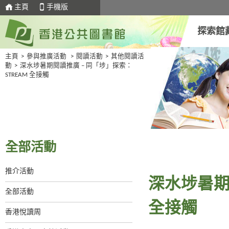
主頁
手機版
探索館
主頁
>
參與推廣活動
>
閱讀活動
>
其他閱讀活
動
>
深水埗暑期閱讀推廣 – 同「埗」探索：
STREAM 全接觸
全部活動
推介活動
深水埗暑期
全部活動
全接觸
香港悅讀周