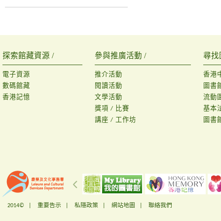
探索館藏資源 /
參與推廣活動 /
尋找
電子資源
推介活動
香港
數碼館藏
閱讀活動
圖書
香港記憶
文學活動
流動
獎項 / 比賽
基本
講座 / 工作坊
圖書
2014© |
重要告示
|
私隱政策
|
網站地圖
|
聯絡我們