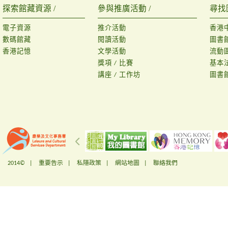
探索館藏資源 /
參與推廣活動 /
尋找
電子資源
推介活動
香港
數碼館藏
閱讀活動
圖書
香港記憶
文學活動
流動
獎項 / 比賽
基本
講座 / 工作坊
圖書
2014© |
重要告示
|
私隱政策
|
網站地圖
|
聯絡我們