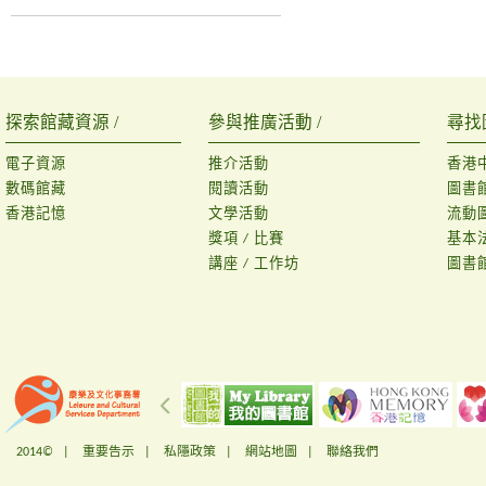
探索館藏資源 /
參與推廣活動 /
尋找
電子資源
推介活動
香港
數碼館藏
閱讀活動
圖書
香港記憶
文學活動
流動
獎項 / 比賽
基本
講座 / 工作坊
圖書
2014© |
重要告示
|
私隱政策
|
網站地圖
|
聯絡我們