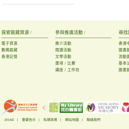
探索館藏資源 /
參與推廣活動 /
尋找
電子資源
推介活動
香港
數碼館藏
閱讀活動
圖書
香港記憶
文學活動
流動
獎項 / 比賽
基本
講座 / 工作坊
圖書
2014© |
重要告示
|
私隱政策
|
網站地圖
|
聯絡我們