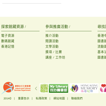
探索館藏資源 /
參與推廣活動 /
尋找
電子資源
推介活動
香港
數碼館藏
閱讀活動
圖書
香港記憶
文學活動
流動
獎項 / 比賽
基本
講座 / 工作坊
圖書
2014© |
重要告示
|
私隱政策
|
網站地圖
|
聯絡我們