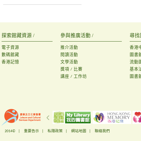
探索館藏資源 /
參與推廣活動 /
尋找
電子資源
推介活動
香港
數碼館藏
閱讀活動
圖書
香港記憶
文學活動
流動
獎項 / 比賽
基本
講座 / 工作坊
圖書
2014© |
重要告示
|
私隱政策
|
網站地圖
|
聯絡我們