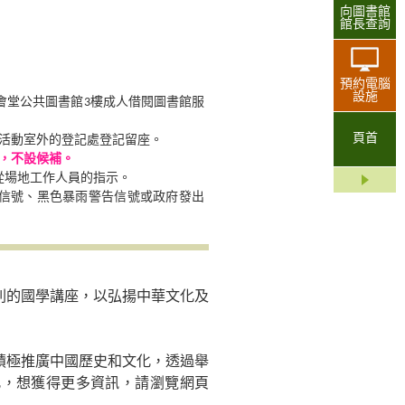
向圖書館
館長查詢
預約電腦
設施
親臨大會堂公共圖書館3樓成人借閱圖書館服
頁首
廣活動室外的登記處登記留座。
，不設候補。
從場地工作人員的指示。
告信號、黑色暴雨警告信號或政府發出
列的國學講座，以弘揚中華文化及
積極推廣中國歷史和文化，透過舉
化，想獲得更多資訊，請瀏覽網頁