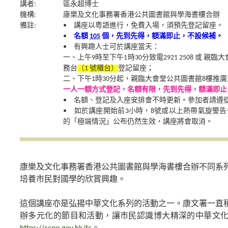
講者:
區永超博士
機構:
康樂及文化事務署香港公共圖書館與學海書樓合辦
備註:
• 講座以粵語進行，免費入場，須預先登記留座。
•
名額
105
個，先到先得，額滿即止，不設候補。
• 有興趣人士可於講座當天：
一、上午9時至下午1時30分致電2921 2508 或 
務台
（1 號櫃台）
登記留座；
二、下午1時30分起，親臨大會堂公共圖書館8樓推
一人一額方式登記，名額有限，先到先得，額滿即止
• 名額、登記及入座安排會不時更新。參加者請遵
• 如於講座開始前3小時，8號或以上熱帶氣旋警
的「極端情況」公布仍然生效，講座將會取消。
康樂及文化事務署香港公共圖書館與學海書樓合辦不同系
培養市民對國學的欣賞興趣。
這個講座亦是弘揚中華文化系列的活動之一。康文署一直
辦多元化的節目和活動，讓市民認識博大精深的中華文