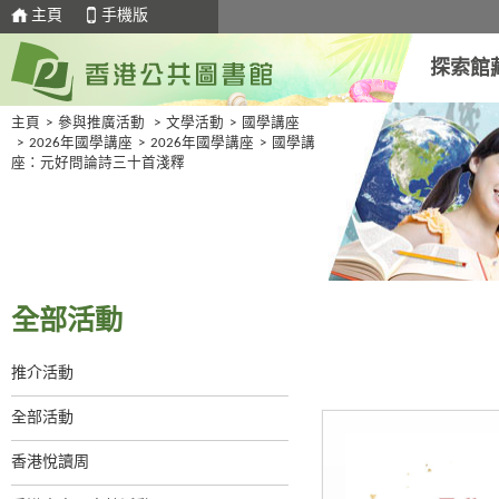
主頁
手機版
探索館
主頁
>
參與推廣活動
>
文學活動
>
國學講座
>
2026年國學講座
>
2026年國學講座
>
國學講
座：元好問論詩三十首淺釋
全部活動
推介活動
全部活動
香港悅讀周