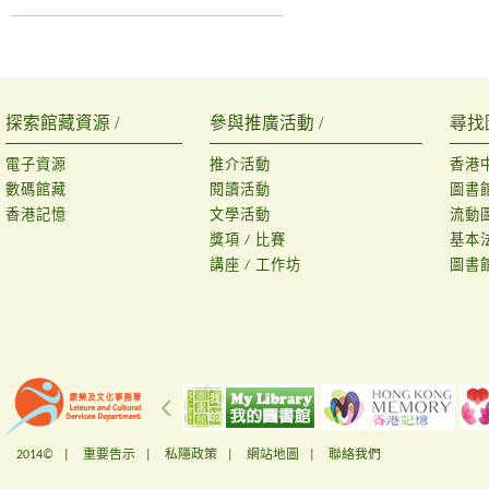
探索館藏資源 /
參與推廣活動 /
尋找
電子資源
推介活動
香港
數碼館藏
閱讀活動
圖書
香港記憶
文學活動
流動
獎項 / 比賽
基本
講座 / 工作坊
圖書
2014© |
重要告示
|
私隱政策
|
網站地圖
|
聯絡我們