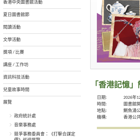
香港中央圖書館活動
夏日圖書館節
閱讀活動
文學活動
獎項 / 比賽
講座 / 工作坊
資訊科技活動
「香港記憶」
兒童故事時間
日期:
2026年
展覽
時間:
圖書館
地點:
鰂魚涌
政府統計處
機構:
香港公
音樂事務處
競爭事務委員會：《打擊合謀定