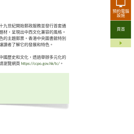
預約電腦
設施
十九世紀開始郵政服務並發行首套通
頁首
題材，呈現出中西文化兼容的風格。
色的主題郵票。香港中央圖書館特別
讓讀者了解它的發展和特色。
中國歷史和文化，透過舉辦多元化的
請瀏覽網頁
https://ccpo.gov.hk/tc/
。