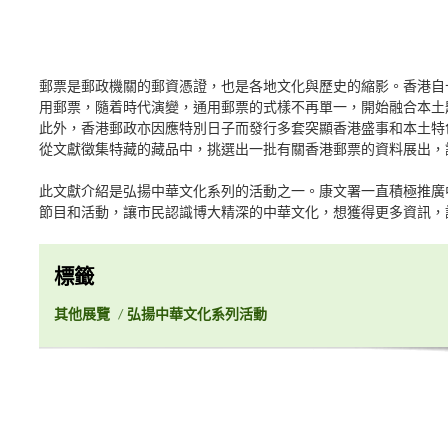
郵票是郵政機關的郵資憑證，也是各地文化與歷史的縮影。香港自
用郵票，隨着時代演變，通用郵票的式樣不再單一，開始融合本土
此外，香港郵政亦因應特別日子而發行多套突顯香港盛事和本土特
從文獻徵集特藏的藏品中，挑選出一批有關香港郵票的資料展出，
此文獻介紹是弘揚中華文化系列的活動之一。康文署一直積極推廣
節目和活動，讓市民認識博大精深的中華文化，想獲得更多資訊，
標籤
其他展覽
/
弘揚中華文化系列活動