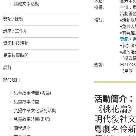
地點:
香港中央
其他文學活動
機構:
主辦：
策劃團
獎項 / 比賽
備註:
•活動以
•免費
講座 / 工作坊
•有興
登記，
資訊科技活動
•參加者
•如於
兒童故事時間
「極端
查詢:
2921
展覽
【星期一
熱門題目
兒童故事時間 (粵語)
活動簡介：
兒童故事時間
《桃花扇
弘揚中華文化系列活動
明代復社
兒童故事時間(粵語)
粵劇名伶
國學講座