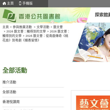
主頁
手機版
探索館
主頁
>
參與推廣活動
>
文學活動
>
藝文薈
>
2026 藝文薈：觸得到的文學
>
2026 藝文薈：
觸得到的文學
>
2026 藝文薈：從南戲傳奇《桃
花扇》到粵劇《媚香留情》
全部活動
推介活動
全部活動
香港悅讀周