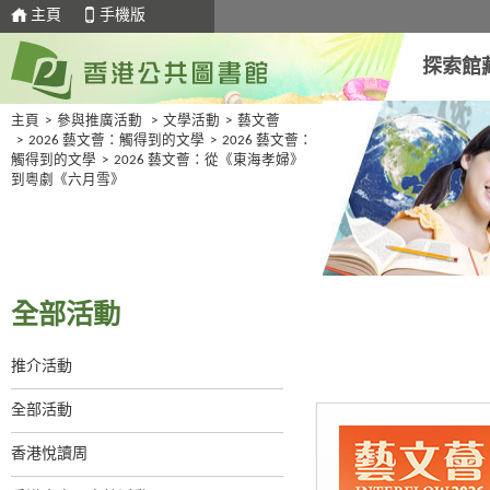
主頁
手機版
探索館
主頁
>
參與推廣活動
>
文學活動
>
藝文薈
>
2026 藝文薈：觸得到的文學
>
2026 藝文薈：
觸得到的文學
>
2026 藝文薈：從《東海孝婦》
到粵劇《六月雪》
全部活動
推介活動
全部活動
香港悅讀周