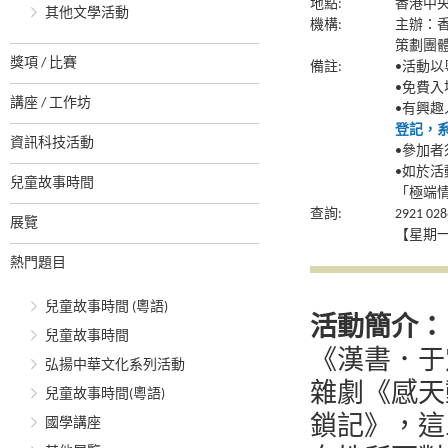
地點:
香港中央
其他文學活動
機構:
主辦：
策劃團
獎項 / 比賽
備註:
•活動以
•免費
講座 / 工作坊
•有興
登記，
資訊科技活動
•參加者
•如於
兒童故事時間
「極端
查詢:
2921
展覽
【星期一
熱門題目
兒童故事時間 (粵語)
活動簡介：
兒童故事時間
《漢書．于
弘揚中華文化系列活動
雜劇《感天
兒童故事時間(粵語)
鎖記》，這
國學講座