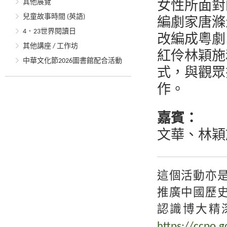
其他展覽
女性所面對
兒童故事時間 (英語)
編劇家唐滌
4．23世界閱讀日
改編成粵劇
其他講座 / 工作坊
紅伶林穎施
中華文化節2026圖書館配合活動
式，與觀眾
作。
嘉賓：
文華、林穎
這個活動亦
推廣中國歷
認識博大精
https://ccpo.g