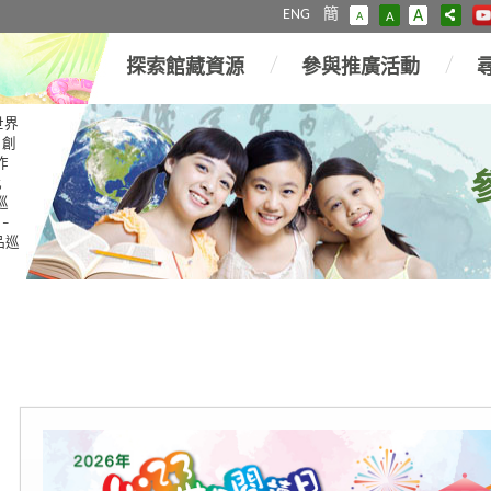
ENG
簡
A
A
A
探索館藏資源
參與推廣活動
世界
日創
作
比
巡
–
品巡