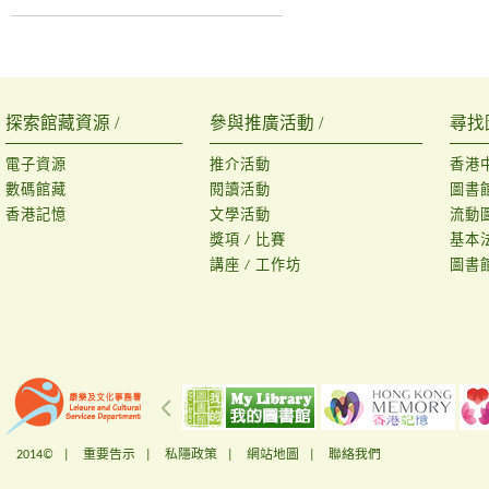
探索館藏資源 /
參與推廣活動 /
尋找
電子資源
推介活動
香港
數碼館藏
閱讀活動
圖書
香港記憶
文學活動
流動
獎項 / 比賽
基本
講座 / 工作坊
圖書
2014© |
重要告示
|
私隱政策
|
網站地圖
|
聯絡我們