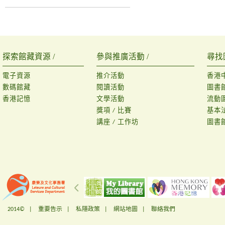
探索館藏資源 /
參與推廣活動 /
尋找
電子資源
推介活動
香港
數碼館藏
閱讀活動
圖書
香港記憶
文學活動
流動
獎項 / 比賽
基本
講座 / 工作坊
圖書
2014© |
重要告示
|
私隱政策
|
網站地圖
|
聯絡我們