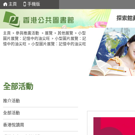
主頁
手機版
探索館
主頁
>
參與推廣活動
>
展覽
>
其他展覽
>
小型
圖片展覽：記憶中的油尖旺
>
小型圖片展覽：記
憶中的油尖旺
>
小型圖片展覽：記憶中的油尖旺
全部活動
推介活動
全部活動
香港悅讀周