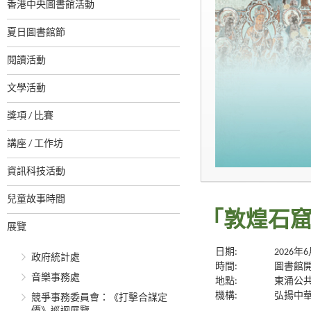
香港中央圖書館活動
夏日圖書館節
閱讀活動
文學活動
獎項 / 比賽
講座 / 工作坊
資訊科技活動
兒童故事時間
「敦煌石
展覽
日期:
2026年
政府統計處
時間:
圖書館
音樂事務處
地點:
東涌公
機構:
弘揚中
競爭事務委員會：《打擊合謀定