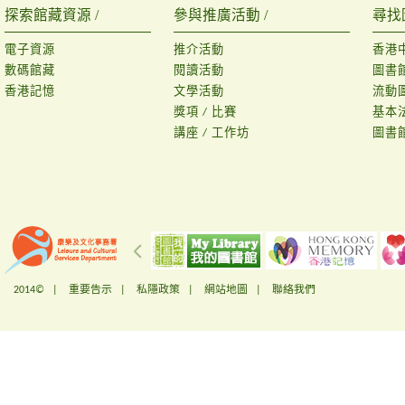
探索館藏資源 /
參與推廣活動 /
尋找
電子資源
推介活動
香港
數碼館藏
閱讀活動
圖書
香港記憶
文學活動
流動
獎項 / 比賽
基本
講座 / 工作坊
圖書
2014© |
重要告示
|
私隱政策
|
網站地圖
|
聯絡我們