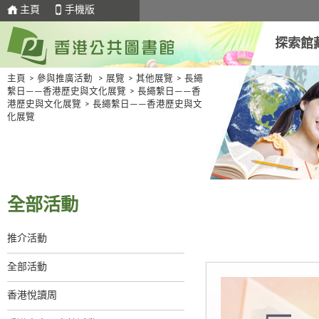
主頁
手機版
探索館
主頁
>
參與推廣活動
>
展覽
>
其他展覽
>
長繩
繫日——香港歷史與文化展覽
>
長繩繫日——香
港歷史與文化展覽
>
長繩繫日——香港歷史與文
化展覽
全部活動
推介活動
全部活動
香港悅讀周