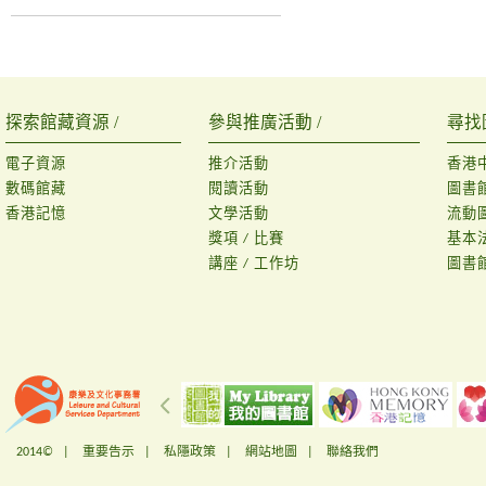
探索館藏資源 /
參與推廣活動 /
尋找
電子資源
推介活動
香港
數碼館藏
閱讀活動
圖書
香港記憶
文學活動
流動
獎項 / 比賽
基本
講座 / 工作坊
圖書
2014© |
重要告示
|
私隱政策
|
網站地圖
|
聯絡我們