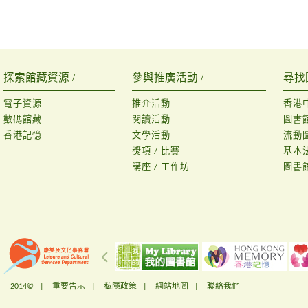
探索館藏資源 /
參與推廣活動 /
尋找
電子資源
推介活動
香港
數碼館藏
閱讀活動
圖書
香港記憶
文學活動
流動
獎項 / 比賽
基本
講座 / 工作坊
圖書
2014© |
重要告示
|
私隱政策
|
網站地圖
|
聯絡我們