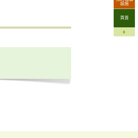
設施
頁首