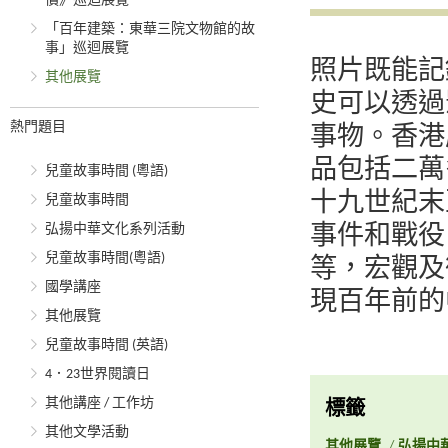
價》巡迴展覽
「百年建築：東華三院文物館的故
事」巡迴展覽
照片既能記
其他展覽
史可以透過
熱門題目
事物。香港
品包括二萬
兒童故事時間 (粵語)
十九世紀末
兒童故事時間
弘揚中華文化系列活動
事件和戰役
兒童故事時間(粵語)
等，宏觀及
國學講座
現百年前的
其他展覽
兒童故事時間 (英語)
4．23世界閱讀日
其他講座 / 工作坊
標籤
其他文學活動
其他展覽
/
弘揚中