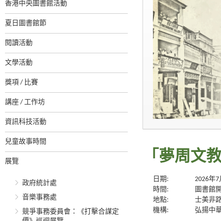
香港中央圖書館活動
夏日圖書館節
閱讀活動
文學活動
獎項 / 比賽
講座 / 工作坊
資訊科技活動
兒童故事時間
「夢周文
展覽
日期:
2026年
政府統計處
時間:
圖書館
音樂事務處
地點:
士美非
機構:
弘揚中
競爭事務委員會：《打擊合謀定