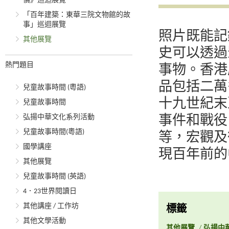
價》巡迴展覽
「百年建築：東華三院文物館的故
事」巡迴展覽
照片既能記
其他展覽
史可以透過
熱門題目
事物。香港
品包括二萬
兒童故事時間 (粵語)
十九世紀末
兒童故事時間
弘揚中華文化系列活動
事件和戰役
兒童故事時間(粵語)
等，宏觀及
國學講座
現百年前的
其他展覽
兒童故事時間 (英語)
4．23世界閱讀日
其他講座 / 工作坊
標籤
其他文學活動
其他展覽
/
弘揚中