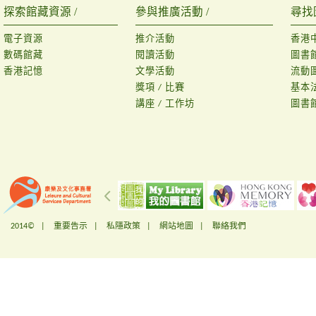
探索館藏資源 /
參與推廣活動 /
尋找
電子資源
推介活動
香港
數碼館藏
閱讀活動
圖書
香港記憶
文學活動
流動
獎項 / 比賽
基本
講座 / 工作坊
圖書
2014© |
重要告示
|
私隱政策
|
網站地圖
|
聯絡我們