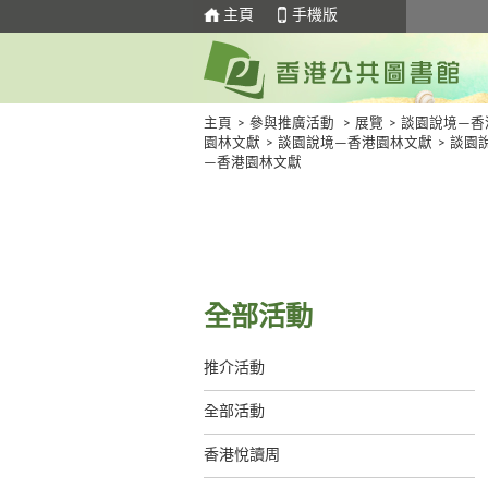
主頁
手機版
主頁
>
參與推廣活動
>
展覽
>
談園說境—香
園林文獻
>
談園說境—香港園林文獻
>
談園
—香港園林文獻
全部活動
推介活動
全部活動
香港悅讀周