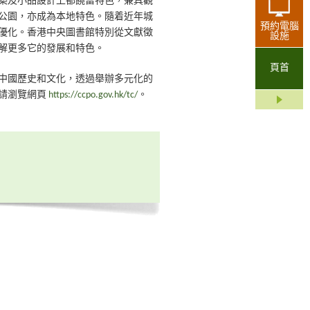
築及小品設計上都饒富特色，兼具觀
公園，亦成為本地特色。隨着近年城
預約電腦
優化。香港中央圖書館特別從文獻徵
設施
解更多它的發展和特色。
頁首
中國歷史和文化，透過舉辦多元化的
請瀏覽網頁
https://ccpo.gov.hk/tc/
。