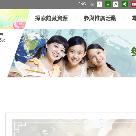
ENG
簡
A
A
A
探索館藏資源
參與推廣活動
港
說境