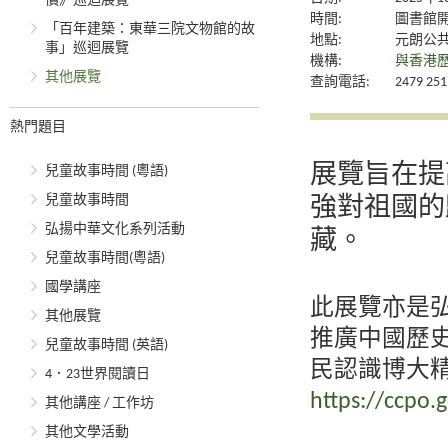
價》巡迴展覽
時間:
圖書館
「百年建築：東華三院文物館的故
地點:
元朗公
事」巡迴展覽
機構:
與香港
其他展覽
查詢電話:
2479 251
熱門題目
展覽旨在提
兒童故事時間 (粵語)
兒童故事時間
強對祖國的
弘揚中華文化系列活動
藏。
兒童故事時間(粵語)
國學講座
此展覽亦是
其他展覽
推廣中國歷
兒童故事時間 (英語)
民認識博大
4．23世界閱讀日
https://ccpo.g
其他講座 / 工作坊
其他文學活動