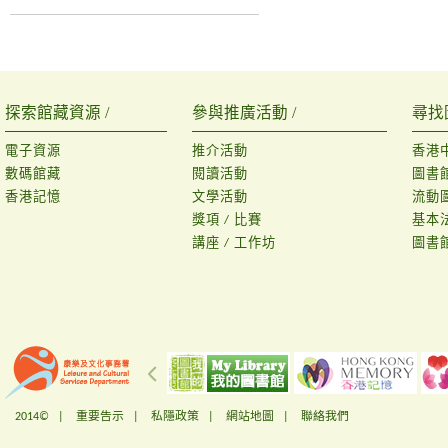
探索館藏資源 /
參與推廣活動 /
尋找
電子資源
推介活動
香港
數碼館藏
閱讀活動
圖書
香港記憶
文學活動
流動
獎項 / 比賽
基本
講座 / 工作坊
圖書
2014© |
重要告示
|
私隱政策
|
網站地圖
|
聯絡我們