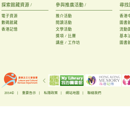
探索館藏資源 /
參與推廣活動 /
尋找
電子資源
推介活動
香港
數碼館藏
閱讀活動
圖書
香港記憶
文學活動
流動
獎項 / 比賽
基本
講座 / 工作坊
圖書
2014© |
重要告示
|
私隱政策
|
網站地圖
|
聯絡我們