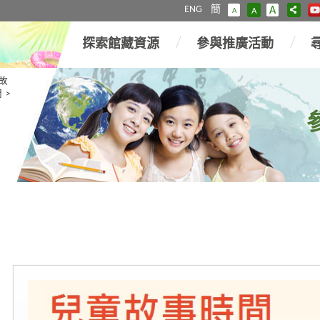
ENG
簡
A
A
A
探索館藏資源
參與推廣活動
故
間
>