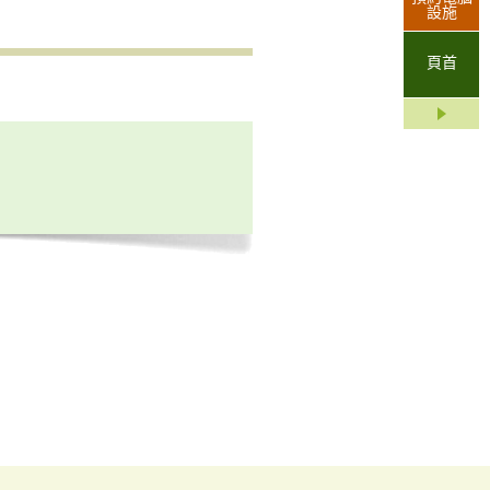
設施
頁首