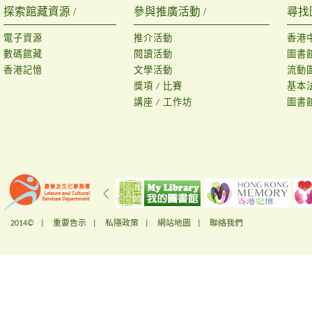
探索館藏資源 /
參與推廣活動 /
尋找
電子資源
推介活動
香港
數碼館藏
閱讀活動
圖書
香港記憶
文學活動
流動
獎項 / 比賽
基本
講座 / 工作坊
圖書
2014© |
重要告示
|
私隱政策
|
網站地圖
|
聯絡我們