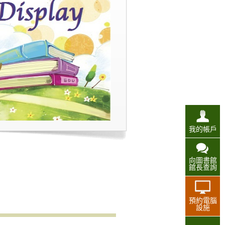
我的帳戶
向圖書館
館長查詢
預約電腦
設施