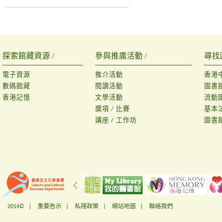
探索館藏資源 /
參與推廣活動 /
尋找
電子資源
推介活動
香港
數碼館藏
閱讀活動
圖書
香港記憶
文學活動
流動
獎項 / 比賽
基本
講座 / 工作坊
圖書
2014© |
重要告示
|
私隱政策
|
網站地圖
|
聯絡我們