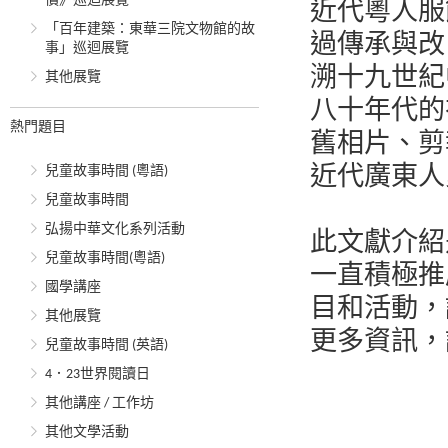
價》巡迴展覽
近代粵人服
「百年建築：東華三院文物館的故
過傳承與改
事」巡迴展覽
溯十九世紀
其他展覽
八十年代的
熱門題目
舊相片、剪
兒童故事時間 (粵語)
近代廣東人
兒童故事時間
弘揚中華文化系列活動
此文獻介紹
兒童故事時間(粵語)
一直積極推
國學講座
目和活動，
其他展覽
更多資訊，請瀏覽
兒童故事時間 (英語)
4．23世界閱讀日
其他講座 / 工作坊
其他文學活動