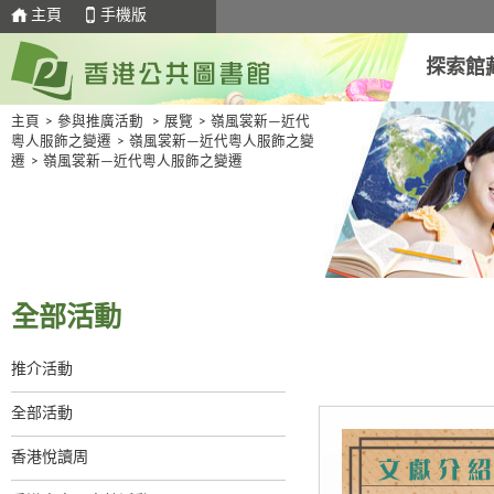
主頁
手機版
探索館
主頁
>
參與推廣活動
>
展覽
>
嶺風裳新—近代
粵人服飾之變遷
>
嶺風裳新—近代粵人服飾之變
遷
>
嶺風裳新—近代粵人服飾之變遷
全部活動
推介活動
全部活動
香港悅讀周