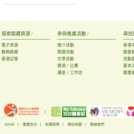
探索館藏資源 /
參與推廣活動 /
尋找
電子資源
推介活動
香港
數碼館藏
閱讀活動
圖書
香港記憶
文學活動
流動
獎項 / 比賽
基本
講座 / 工作坊
圖書
2014© |
重要告示
|
私隱政策
|
網站地圖
|
聯絡我們