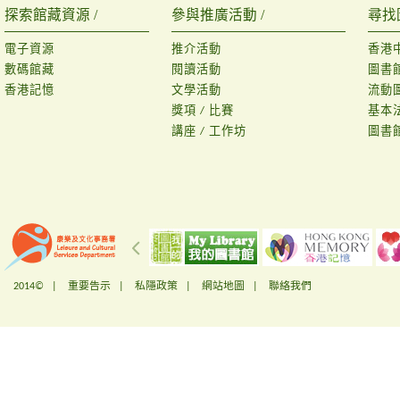
探索館藏資源 /
參與推廣活動 /
尋找
電子資源
推介活動
香港
數碼館藏
閱讀活動
圖書
香港記憶
文學活動
流動
獎項 / 比賽
基本
講座 / 工作坊
圖書
2014© |
重要告示
|
私隱政策
|
網站地圖
|
聯絡我們