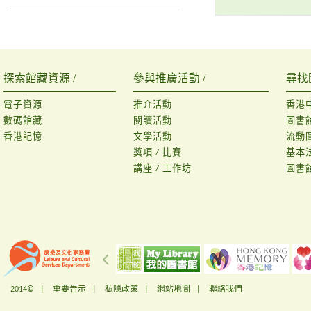
探索館藏資源 /
參與推廣活動 /
尋找
電子資源
推介活動
香港
數碼館藏
閱讀活動
圖書
香港記憶
文學活動
流動
獎項 / 比賽
基本
講座 / 工作坊
圖書
2014© |
重要告示
|
私隱政策
|
網站地圖
|
聯絡我們