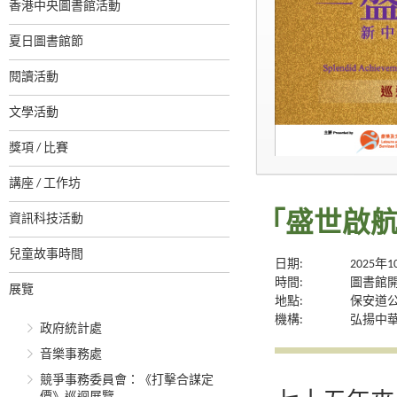
香港中央圖書館活動
夏日圖書館節
閱讀活動
文學活動
獎項 / 比賽
講座 / 工作坊
資訊科技活動
「盛世啟航
兒童故事時間
日期:
2025年
時間:
圖書館
展覽
地點:
保安道
機構:
弘揚中
政府統計處
音樂事務處
競爭事務委員會：《打擊合謀定