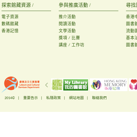
探索館藏資源 /
參與推廣活動 /
尋找
電子資源
推介活動
香港
數碼館藏
閱讀活動
圖書
香港記憶
文學活動
流動
獎項 / 比賽
基本
講座 / 工作坊
圖書
2014© |
重要告示
|
私隱政策
|
網站地圖
|
聯絡我們