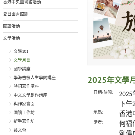
香港中央圖書館活動
夏日圖書館節
閱讀活動
文學活動
文學101
文學月會
國學講座
學海書樓人生學問講座
2025年文
詩詞寫作講座
日期/時間:
202
中文文學創作講座
下午2
與作家會面
地點:
圍讀工作坊
香港
新手寫作坊
講者:
何福
藝文薈
劉偉