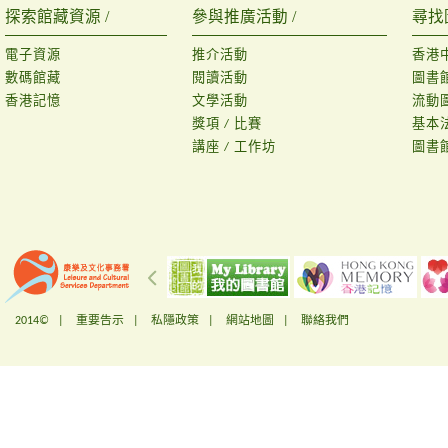
探索館藏資源 /
參與推廣活動 /
尋找
電子資源
推介活動
香港
數碼館藏
閱讀活動
圖書
香港記憶
文學活動
流動
獎項 / 比賽
基本
講座 / 工作坊
圖書
2014© |
重要告示
|
私隱政策
|
網站地圖
|
聯絡我們